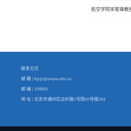
航空学院宋笔锋教
联系方式
邮 箱 | bjyjy@nwpu.edu.cn
邮 编 | 100081
地 址 | 北京市通州区云杉路2号院60号楼204