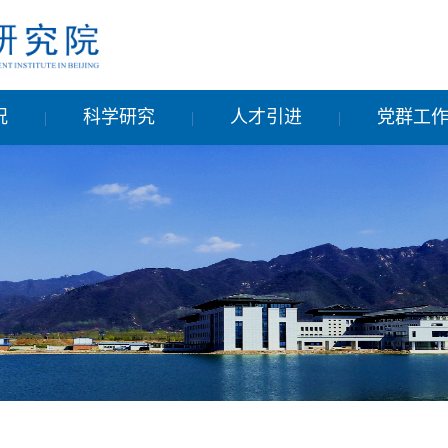
况
科学研究
人才引进
党群工
|
|
|