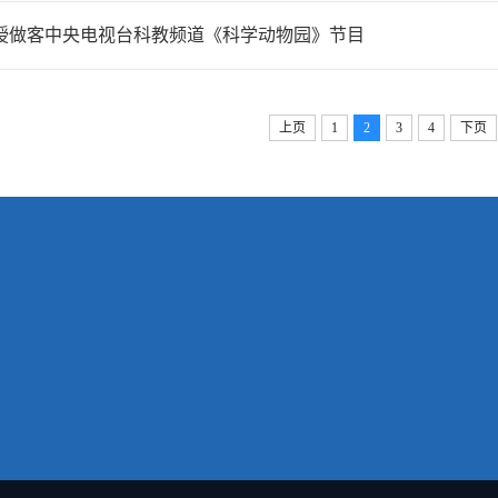
授做客中央电视台科教频道《科学动物园》节目
上页
1
2
3
4
下页