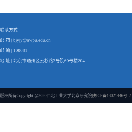
联系方式
邮 箱 | bjyjy@nwpu.edu.cn
邮 编 | 100081
地 址 | 北京市通州区云杉路2号院60号楼204
版权所有Copyright @2020西北工业大学北京研究院
陕ICP备13021446号-2