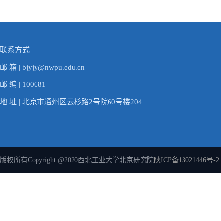
联系方式
邮 箱 | bjyjy@nwpu.edu.cn
邮 编 | 100081
地 址 | 北京市通州区云杉路2号院60号楼204
版权所有Copyright @2020西北工业大学北京研究院
陕ICP备13021446号-2