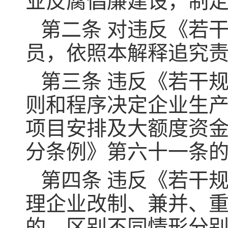
业反腐倡廉建设，制
第二条 对违反《若
员，依照本解释追究
第三条 违反《若干
则和程序决定企业生
项目安排及大额度资
分条例》第六十一条
第四条 违反《若干
理企业改制、兼并、
的，区别不同情形分