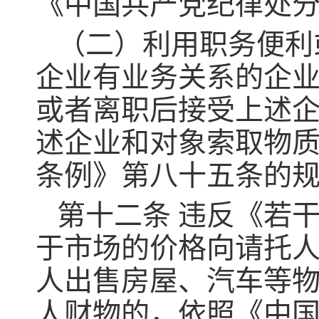
《中国共产党纪律处
（二）利用职务便利
企业有业务关系的企
或者离职后接受上述
述企业和对象索取物
条例》第八十五条的
第十二条 违反《若
于市场的价格向请托
人出售房屋、汽车等
人财物的，依照《中