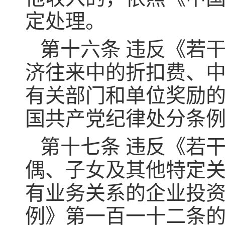
定处理。
第十六条 违反《若
济往来中的折扣费、
有关部门和单位奖励
国共产党纪律处分条
第十七条 违反《若
偶、子女及其他特定
有业务关系的企业投
例》第一百一十二条