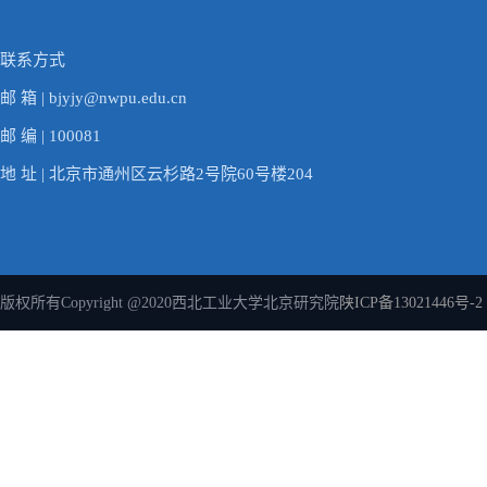
联系方式
邮 箱 | bjyjy@nwpu.edu.cn
邮 编 | 100081
地 址 | 北京市通州区云杉路2号院60号楼204
版权所有Copyright @2020西北工业大学北京研究院
陕ICP备13021446号-2