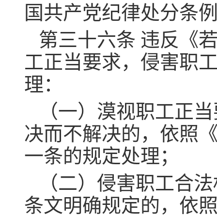
国共产党纪律处分条
第三十六条 违反《
工正当要求，侵害职
理：
（一）漠视职工正当
决而不解决的，依照
一条的规定处理；
（二）侵害职工合法
条文明确规定的，依