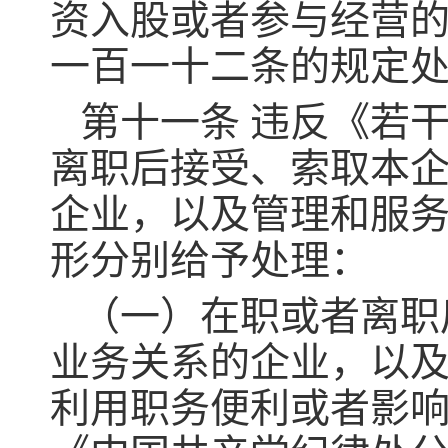
资入股或者参与经营
一百一十二条的规定
第十一条 违反《若
离职后接受、索取本
企业，以及管理和服
形分别给予处理：
（一）在职或者离职
业务关系的企业，以
利用职务便利或者影