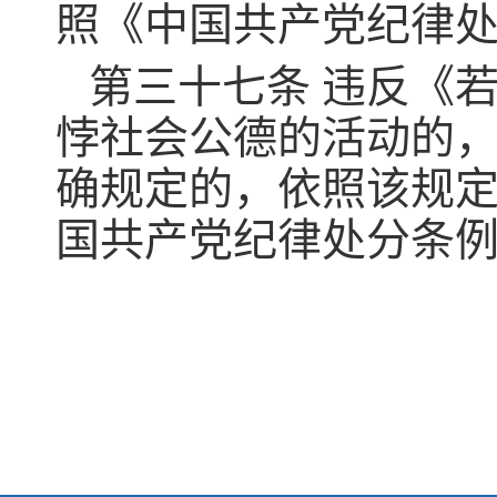
照《中国共产党纪律
第三十七条 违反《
悖社会公德的活动的
确规定的，依照该规
国共产党纪律处分条