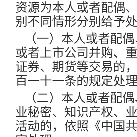
资源为本人或者配偶
别不同情形分别给予
（一）本人或者配偶
或者上市公司并购、
证券、期货等交易的
百一十一条的规定处
（二）本人或者配偶
业秘密、知识产权、
活动的，依照《中国