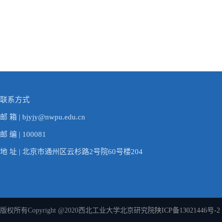
联系方式
邮 箱 | bjyjy@nwpu.edu.cn
邮 编 | 100081
地 址 | 北京市通州区云杉路2号院60号楼204
版权所有Copyright @2020西北工业大学北京研究院
陕ICP备13021446号-2