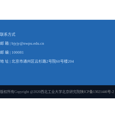
联系方式
邮 箱 | bjyjy@nwpu.edu.cn
邮 编 | 100081
地 址 | 北京市通州区云杉路2号院60号楼204
版权所有Copyright @2020西北工业大学北京研究院
陕ICP备13021446号-2