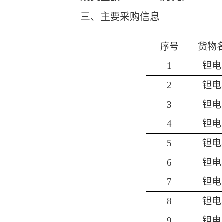
三、主要采购信息
序号
货物
1
钽电
2
钽电
3
钽电
4
钽电
5
钽电
6
钽电
7
钽电
8
钽电
9
钽电