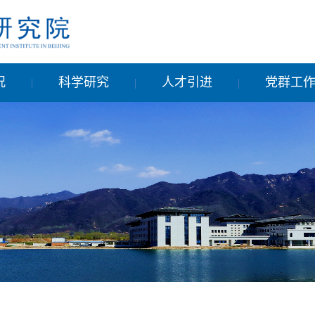
况
科学研究
人才引进
党群工
|
|
|