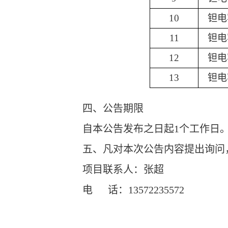
10
钽电
11
钽电
12
钽电
13
钽电
四、公告期限
自本公告发布之日起
1
个工作日
五、凡对本次公告内容提出询问
项目联系人：张超
电
话：
13572235572