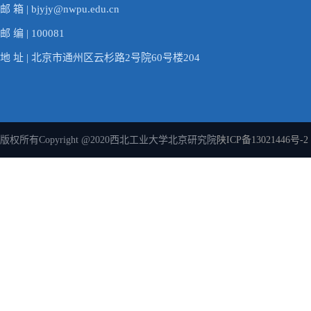
邮 箱 | bjyjy@nwpu.edu.cn
邮 编 | 100081
地 址 | 北京市通州区云杉路2号院60号楼204
版权所有Copyright @2020西北工业大学北京研究院
陕ICP备13021446号-2