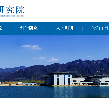
况
科学研究
人才引进
党群工
|
|
|