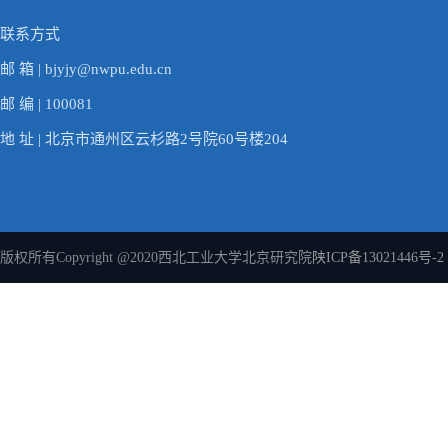
联系方式
邮 箱 | bjyjy@nwpu.edu.cn
邮 编 | 100081
地 址 | 北京市通州区云杉路2号院60号楼204
版权所有Copyright @2020西北工业大学北京研究院
陕ICP备13021446号-2