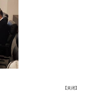
【
关闭
】