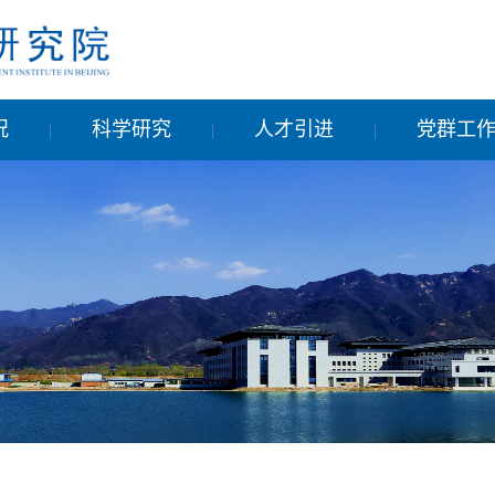
况
科学研究
人才引进
党群工
|
|
|