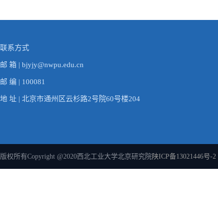
联系方式
邮 箱 | bjyjy@nwpu.edu.cn
邮 编 | 100081
地 址 | 北京市通州区云杉路2号院60号楼204
版权所有Copyright @2020西北工业大学北京研究院
陕ICP备13021446号-2