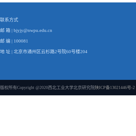
联系方式
邮 箱 | bjyjy@nwpu.edu.cn
邮 编 | 100081
地 址 | 北京市通州区云杉路2号院60号楼204
版权所有Copyright @2020西北工业大学北京研究院
陕ICP备13021446号-2