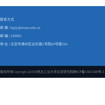
联系方式
邮 箱 | bjyjy@nwpu.edu.cn
邮 编 | 100081
地 址 | 北京市通州区云杉路2号院60号楼204
版权所有Copyright @2020西北工业大学北京研究院
陕ICP备13021446号-2