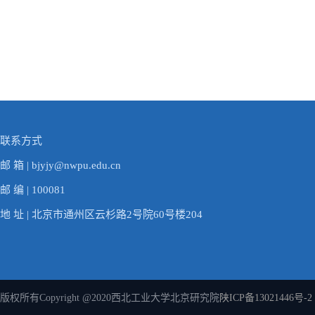
联系方式
邮 箱 | bjyjy@nwpu.edu.cn
邮 编 | 100081
地 址 | 北京市通州区云杉路2号院60号楼204
版权所有Copyright @2020西北工业大学北京研究院
陕ICP备13021446号-2