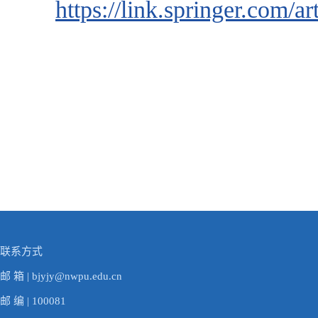
https://link.springer.com/
联系方式
邮 箱 | bjyjy@nwpu.edu.cn
邮 编 | 100081