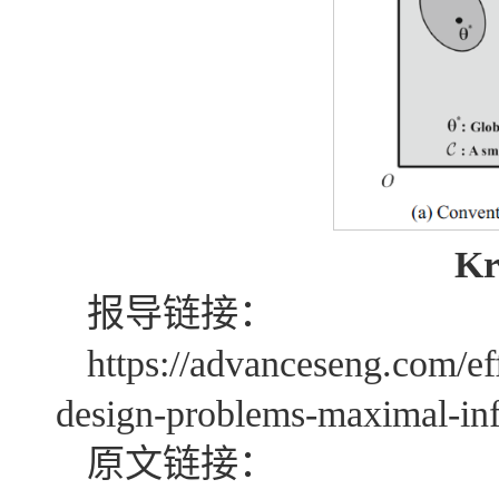
K
报导链接：
https://advanceseng.com/ef
design-problems-maximal-inf
原文链接：