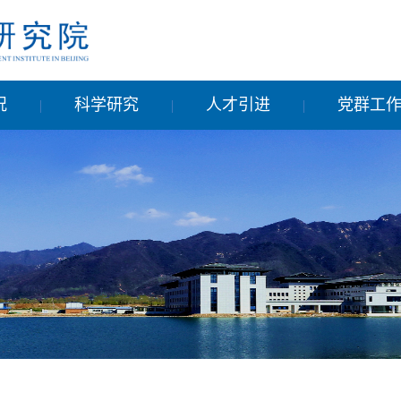
况
科学研究
人才引进
党群工
|
|
|