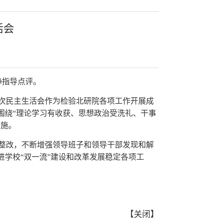
首页
>
党建活动
> 正文
活会
静指导点评。
次民主生活会作为检验北研院各项工作开展成
围绕“理论学习有收获、思想政治受洗礼、干事
措施。
整改，不断增强领导班子和领导干部发现和解
学校“双一流”建设和改革发展稳定各项工
【
关闭
】