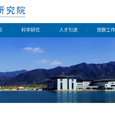
况
科学研究
人才引进
党群工
|
|
|