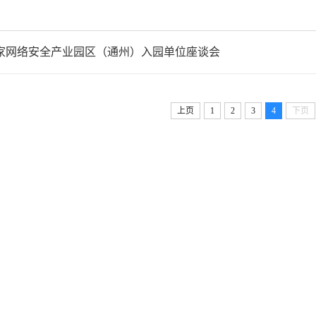
家网络安全产业园区（通州）入园单位座谈会
上页
1
2
3
4
下页