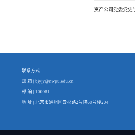
资产公司党委党史
联系方式
邮 箱 | bjyjy@nwpu.edu.cn
邮 编 | 100081
地 址 | 北京市通州区云杉路2号院60号楼204