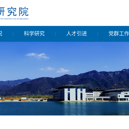
况
科学研究
人才引进
党群工
|
|
|